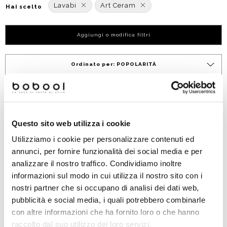
Lavabi
Art Ceram
Hai scelto
Aggiungi o modifica filtri
Ordinato per:
POPOLARITÀ
Nuovo arrivo
Questo sito web utilizza i cookie
Utilizziamo i cookie per personalizzare contenuti ed
annunci, per fornire funzionalità dei social media e per
analizzare il nostro traffico. Condividiamo inoltre
informazioni sul modo in cui utilizza il nostro sito con i
nostri partner che si occupano di analisi dei dati web,
pubblicità e social media, i quali potrebbero combinarle
Lavabo tondo da appoggio
con altre informazioni che ha fornito loro o che hanno
in ceramica Ø48 - Cognac
COL002 di Artceram
raccolto dal suo utilizzo dei loro servizi.