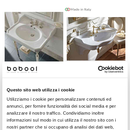
Lavabo consolle stile
Lavabo consolle stile
classico in ceramica bianca
neoclassico in ceramica
Questo sito web utilizza i cookie
90x56 cm - Romana,
bianca - Palladio, Sbordoni
Sbordoni
Utilizziamo i cookie per personalizzare contenuti ed
annunci, per fornire funzionalità dei social media e per
€ 1050,30
€ 1130,10
€ 1363,96
€ 1467,66
analizzare il nostro traffico. Condividiamo inoltre
informazioni sul modo in cui utilizza il nostro sito con i
nostri partner che si occupano di analisi dei dati web,