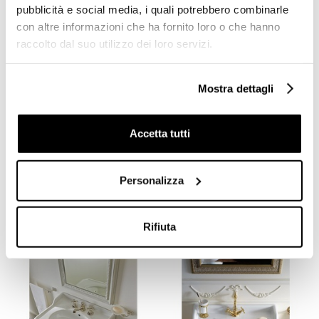
pubblicità e social media, i quali potrebbero combinarle
con altre informazioni che ha fornito loro o che hanno
raccolto dal suo utilizzo dei loro servizi.
Mostra dettagli
Accetta tutti
Lavabo consolle stile retrò
Lavabo sospeso stile
doppia vasca in ceramica
classico bianco 64 cm -
bianca - Palladio, Sbordoni
Palladio, Sbordoni
Personalizza
€ 1735,10
€ 434,10
€ 2253,34
€ 563,64
Rifiuta