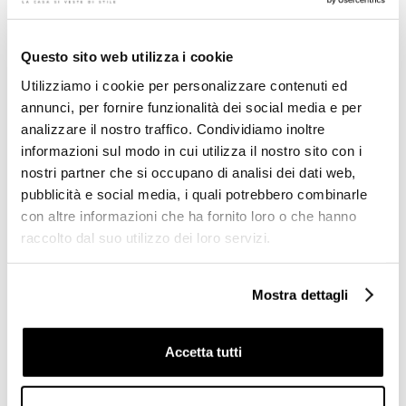
Questo sito web utilizza i cookie
Utilizziamo i cookie per personalizzare contenuti ed
Sedile Faggio Tinto Noce
Sedile in faggio tinto
annunci, per fornire funzionalità dei social media e per
Cerniere Cromo - Romana,
ciliegio, cerniere nichel
Sbordoni
nero - Romana, Sbordoni
analizzare il nostro traffico. Condividiamo inoltre
informazioni sul modo in cui utilizza il nostro sito con i
nostri partner che si occupano di analisi dei dati web,
€ 234,90
€ 265,00
€ 305,00
€ 344,04
pubblicità e social media, i quali potrebbero combinarle
con altre informazioni che ha fornito loro o che hanno
raccolto dal suo utilizzo dei loro servizi.
Mostra dettagli
Accetta tutti