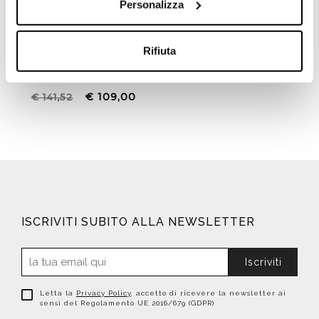
Personalizza
Sedile per vaso classico
bianco con cerniere
Rifiuta
cromate - Palladio,
Sbordoni
€ 109,00
€ 141,52
ISCRIVITI SUBITO ALLA NEWSLETTER
Iscriviti
Letta la
Privacy Policy
, accetto di ricevere la newsletter ai
sensi del Regolamento UE 2016/679 (GDPR)