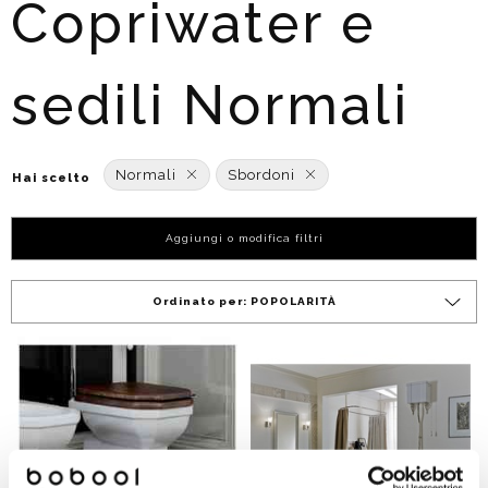
Copriwater e
sedili Normali
Normali
Sbordoni
Hai scelto
Aggiungi o modifica filtri
Ordinato per:
POPOLARITÀ