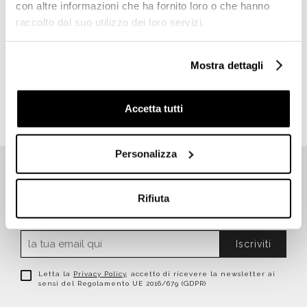
con altre informazioni che ha fornito loro o che hanno
bidet
vaso
raccolto dal suo utilizzo dei loro servizi.
Vaso a Terra Catalano Italy
52 Newflush Filo Parete
Mostra dettagli
€ 156,90
€ 324,52
Accetta tutti
Personalizza
Rifiuta
ISCRIVITI SUBITO ALLA NEWSLETTER
Iscriviti
Letta la
Privacy Policy
, accetto di ricevere la newsletter ai
sensi del Regolamento UE 2016/679 (GDPR)