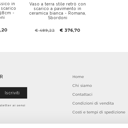
ssico in
Vaso a terra stile retrò con
 scarico
scarico a pavimento in
x38cm -
ceramica bianca - Romana,
oni
Sbordoni
,20
€ 376,70
€ 489,22
ER
Home
Chi siamo
Iscriviti
Contattaci
Condizioni di vendita
sletter ai sensi
Costi e tempi di spedizione