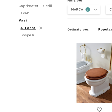
Filtra per
Da muro
Da Ap
Copriwater E Sedili
MARCA
Da Mu
C
Lavabi
Quadrate
Vasi
Tonde
A Terra
Popolar
Ordinato per:
Sospesi
a terra con scarico 