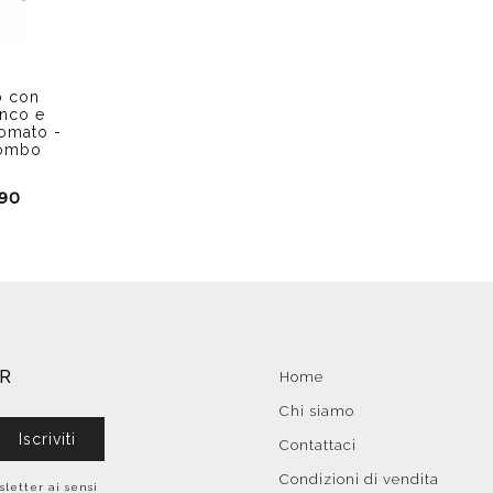
o con
anco e
romato -
lombo
,90
ER
Home
Chi siamo
Iscriviti
Contattaci
Condizioni di vendita
sletter ai sensi