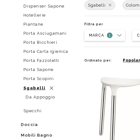
Da muro
Da Ap
Sgabelli
Colom
Dispenser Sapone
Da Mu
Hotellerie
Quadrate
Piantane
Filtra per
Tonde
Porta Asciugamani
MARCA
C
Porta Bicchieri
Porta Carta Igienica
Porta Fazzoletti
Popolar
Ordinato per:
Porta Sapone
Porta Scopini
Sgabelli
Da Appoggio
Specchi
Doccia
Mobili Bagno