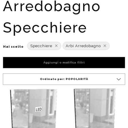
Arredobagno
Specchiere
Specchiere
Arbi Arredobagno
Hai scelto
Aggiungi o modifica filtri
Ordinato per:
POPOLARITÀ