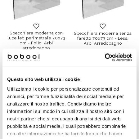
100x73
120x73
130x73
100x73
45x95
120x73
60x73
130x7
70x
Specchiera moderna con
Specchiera moderna senza
luce led perimetrale 70x73
faretto 70x73 cm - Less,
cm - Folio, Arbi
Arbi Arredobagno
arredobagno
€ 362,00
€ 148,80
Questo sito web utilizza i cookie
Utilizziamo i cookie per personalizzare contenuti ed
annunci, per fornire funzionalità dei social media e per
analizzare il nostro traffico. Condividiamo inoltre
informazioni sul modo in cui utilizza il nostro sito con i
nostri partner che si occupano di analisi dei dati web,
pubblicità e social media, i quali potrebbero combinarle
con altre informazioni che ha fornito loro o che hanno