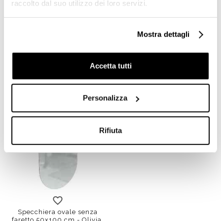
raccolto dal suo utilizzo dei loro servizi.
Specchiera moderna senza
Specchiera ottagonale
faretto 70x73,4 cm - Jolie,
senza faretto 85x85 cm -
Mostra dettagli
Arbi Arredobagno
Lord, Arbi Arredobagno
Accetta tutti
€ 266,00
€ 266,00
Personalizza
Rifiuta
Specchiera ovale senza
faretto 50x100 cm - Olivia,