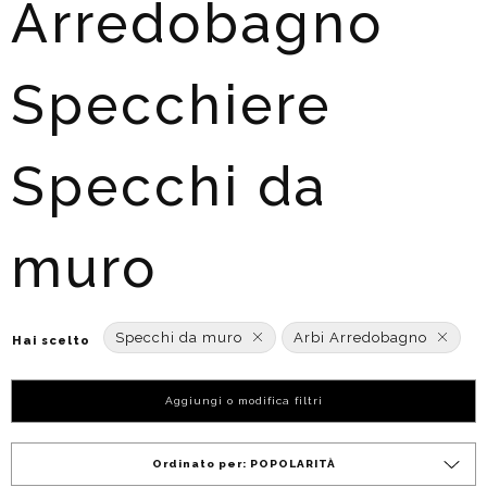
Arredobagno
Specchiere
Specchi da
muro
Specchi da muro
Arbi Arredobagno
Hai scelto
Aggiungi o modifica filtri
Ordinato per:
POPOLARITÀ