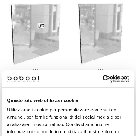
100x73
120x73
130x73
100x73
45x95
120x73
60x73
130x7
70x
Specchiera moderna con
Specchiera moderna senza
luce led perimetrale 70x73
faretto 70x73 cm - Less,
cm - Folio, Arbi
Arbi Arredobagno
arredobagno
Questo sito web utilizza i cookie
€ 362,00
€ 148,80
Utilizziamo i cookie per personalizzare contenuti ed
annunci, per fornire funzionalità dei social media e per
analizzare il nostro traffico. Condividiamo inoltre
informazioni sul modo in cui utilizza il nostro sito con i