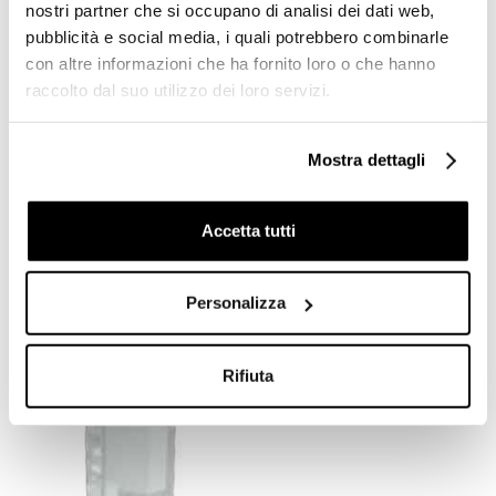
nostri partner che si occupano di analisi dei dati web,
pubblicità e social media, i quali potrebbero combinarle
con altre informazioni che ha fornito loro o che hanno
raccolto dal suo utilizzo dei loro servizi.
Mostra dettagli
Specchiera moderna senza
Specchiera ottagonale
Accetta tutti
faretto 70x73,4 cm - Jolie,
senza faretto 85x85 cm -
Arbi Arredobagno
Lord, Arbi Arredobagno
Personalizza
€ 266,00
€ 266,00
Rifiuta