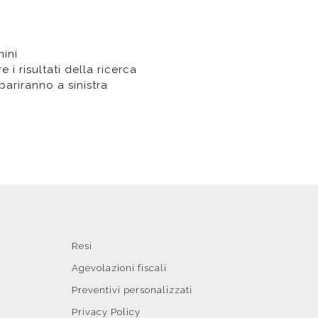
t doccia completi
Piantane da bagno
mini
 i risultati della ricerca
Diffusori con bastoncino
ompariranno a sinistra
Resi
Agevolazioni fiscali
Preventivi personalizzati
Privacy Policy