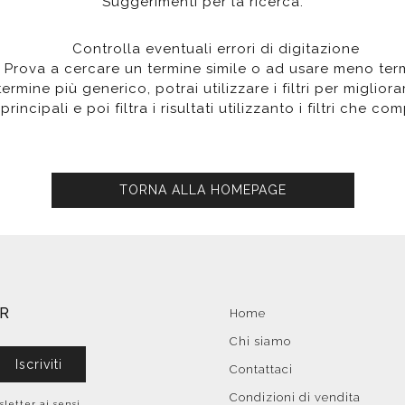
Suggerimenti per la ricerca:
poggio
Distributori
Cassette di scarico
Soffioni speciali
ro
Phon
Se
Idrogetti
Controlla eventuali errori di digitazione
Porta fazzoletti
Soffioni Renovation
Prova a cercare un termine simile o ad usare meno ter
rmine più generico, potrai utilizzare i filtri per migliorare
principali e poi filtra i risultati utilizzanto i filtri che c
TORNA ALLA HOMEPAGE
ER
Home
Chi siamo
Iscriviti
Contattaci
Condizioni di vendita
sletter ai sensi