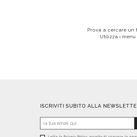
Da muro
Da Ap
Da Mu
Quadrate
Tonde
Prova a cercare un te
Utilizza i menu 
ISCRIVITI SUBITO ALLA NEWSLETT
Letta la
Privacy Policy
, accetto di ricevere la new