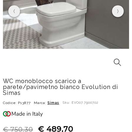
WC monoblocco scarico a
parete/pavimetno bianco Evolution di
Simas
Codice: P13877
Marca:
Simas
Sku: EVO07.7900702
€ 489,70
€ 750,30