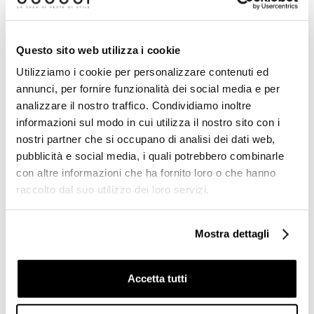
Prodotti simili
Questo sito web utilizza i cookie
-59%
-59%
Utilizziamo i cookie per personalizzare contenuti ed
annunci, per fornire funzionalità dei social media e per
analizzare il nostro traffico. Condividiamo inoltre
informazioni sul modo in cui utilizza il nostro sito con i
nostri partner che si occupano di analisi dei dati web,
pubblicità e social media, i quali potrebbero combinarle
con altre informazioni che ha fornito loro o che hanno
raccolto dal suo utilizzo dei loro servizi.
Vaso Sospeso in Ceramica
Sanitari Arcade Vaso in
Mostra dettagli
Simas Londra Bianco
ceramica bianca con
Lucido LO 918 - Design
scarico a pavimento Simas
Classico
Accetta tutti
€ 235,00
€ 196,90
€ 575,84
€ 483,12