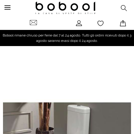
Bobool rimane chiuso per ferie dal 7 al 24 agosto. Tutti gli ordini ricevuti dopo il 3
agosto saranno evasi dopo il 24 agosto.