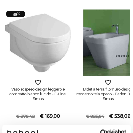
-55%
Vaso sospeso design leggero e
Bidet a terra filomuro desig
compatto bianco lucido - E-Line,
moderno tela opaco - Baden Ba
Simas
Simas
€ 169,00
€ 538,06
€ 379,42
€ 825,94