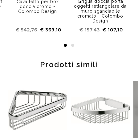
in
Griglia doccia porta
Cavalletto per box
e
oggetti rettangolare da
doccia cromo -
muro sganciabile
Colombo Design
cromato - Colombo
Design
€ 542,76
€ 369,10
€ 157,43
€ 107,10
Prodotti simili