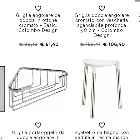
Griglia angolare da
Griglia doccia angolare
doccia in ottone
cromato con vaschetta
cromato - Basic,
sganciabile profonda
Colombo Design
5.8 cm - Colombo
Design
€ 90,18
€ 61,40
€ 156,41
€ 106,40
Griglia portaoggetti da
Sgabello da bagno con
a
doccia angolare in
seduta in resina bianco
o