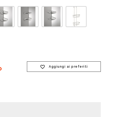
t doccia completi
Piantane da bagno
Diffusori con bastoncino
Aggiungi ai preferiti
O