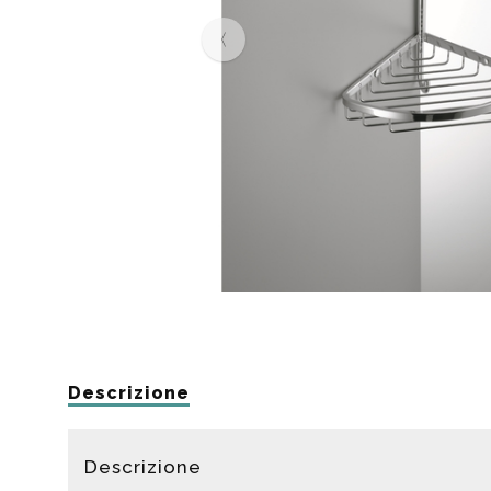
Da muro
Da Ap
Da Mu
Quadrate
Tonde
Descrizione
Descrizione