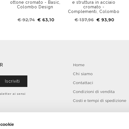
ottone cromato - Basic,
e struttura in acciaio
Colombo Design
cromato -
Complementi, Colombo
Design
€ 92,74
€ 63,10
€ 137,96
€ 93,90
ER
Home
Chi siamo
Iscriviti
Contattaci
Condizioni di vendita
sletter ai sensi
Costi e tempi di spedizione
 cookie