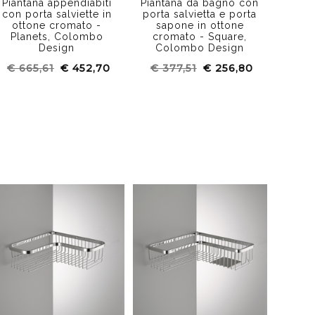
Piantana appendiabiti
Piantana da bagno con
Porta 
con porta salviette in
porta salvietta e porta
opa
ottone cromato -
sapone in ottone
finitu
Planets, Colombo
cromato - Square,
Co
Design
Colombo Design
€ 665,61
€ 452,70
€ 377,51
€ 256,80
€ 1