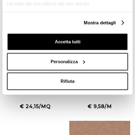
raccolto dal suo utilizzo dei loro servizi.
Offerta
Mostra dettagli
Accetta tutti
Personalizza
Piastrella Ottagonetta 15x15
Battiscopa 10mm 7,5x60
Rifiuta
Bianca Opaca Tonalite
oak Naturale Green Wood
(seconda scelta)
Blustyle
€ 24,15/MQ
€ 9,58/M