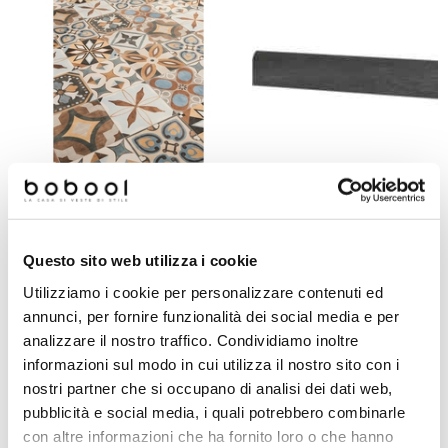
Piastrella cementina in gres
Battiscopa effetto pietra in gr
porcellanato 20x20 - Patchwork
porcellanato, Dark 7,3x60 cm
Questo sito web utilizza i cookie
Colors Mix, Ceramica Sant'Agostino
Highstone, Ceramica Sant'Agos
Utilizziamo i cookie per personalizzare contenuti ed
annunci, per fornire funzionalità dei social media e per
Richiedi preventivo
Richiedi preventivo
analizzare il nostro traffico. Condividiamo inoltre
informazioni sul modo in cui utilizza il nostro sito con i
nostri partner che si occupano di analisi dei dati web,
Prodotti simili
pubblicità e social media, i quali potrebbero combinarle
con altre informazioni che ha fornito loro o che hanno