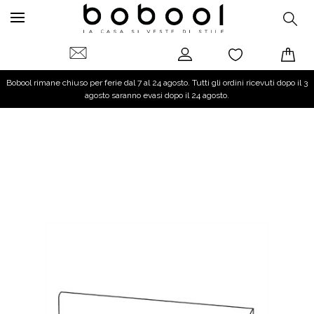
Bobool rimane chiuso per ferie dal 7 al 24 agosto. Tutti gli ordini ricevuti dopo il 3
agosto saranno evasi dopo il 24 agosto.