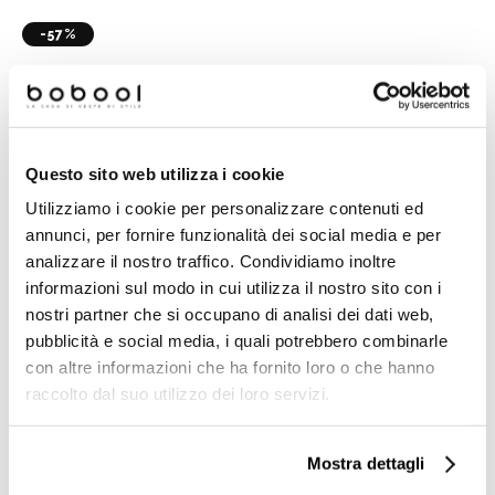
-57%
Questo sito web utilizza i cookie
Utilizziamo i cookie per personalizzare contenuti ed
annunci, per fornire funzionalità dei social media e per
analizzare il nostro traffico. Condividiamo inoltre
informazioni sul modo in cui utilizza il nostro sito con i
Gres porcellanato effetto
Battiscopa effetto pietra in
legno naturale beige
gres porcellanato, Dark
nostri partner che si occupano di analisi dei dati web,
chiaro, rettificato, 20x120
7,3x60 cm - Highstone,
pubblicità e social media, i quali potrebbero combinarle
cm Natural - Home,
Ceramica Sant'Agostino
Ceramica Euro
con altre informazioni che ha fornito loro o che hanno
Richiedi preventivo
€ 27,71/MQ
raccolto dal suo utilizzo dei loro servizi.
Mostra dettagli