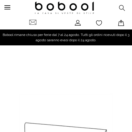
Bobool rimane chiuso per ferie dal 7 al 24 agosto. Tutti gli ordini ricevuti dopo il 3
agosto saranno evasi dopo il 24 agosto.