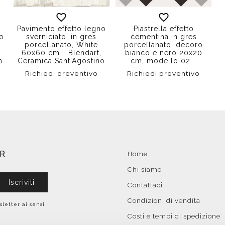
r
Pavimento effetto legno
Piastrella effetto
no
sverniciato, in gres
cementina in gres
porcellanato, White
porcellanato, decoro
60x60 cm - Blendart,
bianco e nero 20x20
o
Ceramica Sant'Agostino
cm, modello 02 -
Patchwork B&W,
Richiedi preventivo
Richiedi preventivo
Ceramica Sant'Agostino
ER
Home
Chi siamo
Iscriviti
Contattaci
Condizioni di vendita
sletter ai sensi
Costi e tempi di spedizione