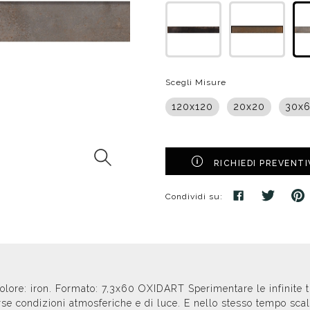
poggio
Distributori
Cassette di scarico
Soffioni speciali
ro
Phon
Se
Idrogetti
Porta fazzoletti
Soffioni Renovation
Scegli Misure
120x120
20x20
30x
RICHIEDI PREVENT
Condividi su:
 Colore: iron. Formato: 7,3x60 OXIDART Sperimentare le infinite 
rse condizioni atmosferiche e di luce. E nello stesso tempo scal