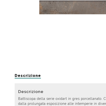
Da muro
Da Ap
Da Mu
Quadrate
Tonde
Descrizione
Descrizione
Battiscopa della serie oxidart in gres porcellanato.
dalla prolungata esposizione alle intemperie in dive