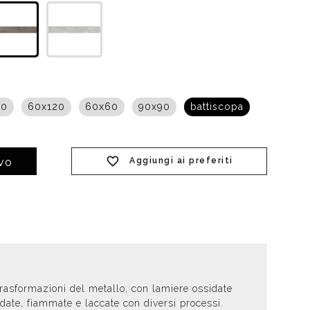
t doccia completi
Piantane da bagno
Diffusori con bastoncino
60
60x120
60x60
90x90
battiscopa
Aggiungi ai preferiti
IVO
trasformazioni del metallo, con lamiere ossidate
date, fiammate e laccate con diversi processi.