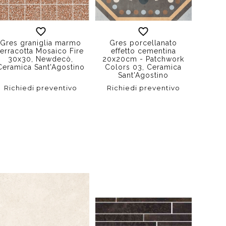
Gres graniglia marmo
Gres porcellanato
Gre
terracotta Mosaico Fire
effetto cementina
effe
30x30, Newdecò,
20x20cm - Patchwork
marm
Ceramica Sant'Agostino
Colors 03, Ceramica
120x1
Sant'Agostino
Ceram
Richiedi preventivo
Richiedi preventivo
Rich