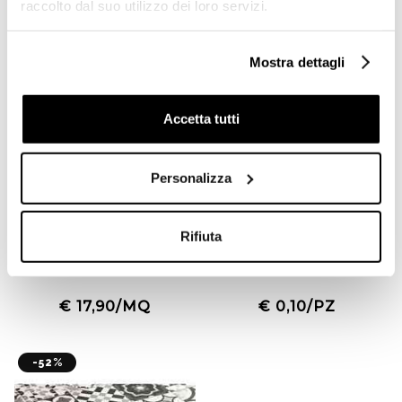
raccolto dal suo utilizzo dei loro servizi.
-30%
Offerta
Mostra dettagli
Accetta tutti
Personalizza
Piastrella Tonalite Serie
Tozzetto Nero Lucido
Rifiuta
Diamante - Lilla liscia
3,75x3,75 cm per
(1566) - Formato 15x15
Ottagonette 15x15 - Tonalite
€ 17,90/MQ
€ 0,10/PZ
-52%