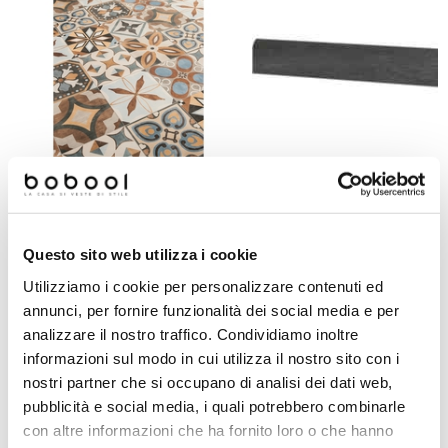
Piastrella cementina in gres
Battiscopa effetto pietra in gr
porcellanato 20x20 - Patchwork
porcellanato, Dark 7,3x60 cm
Colors Mix, Ceramica Sant'Agostino
Highstone, Ceramica Sant'Agos
Questo sito web utilizza i cookie
Utilizziamo i cookie per personalizzare contenuti ed
Richiedi preventivo
Richiedi preventivo
annunci, per fornire funzionalità dei social media e per
analizzare il nostro traffico. Condividiamo inoltre
informazioni sul modo in cui utilizza il nostro sito con i
nostri partner che si occupano di analisi dei dati web,
Prodotti simili
pubblicità e social media, i quali potrebbero combinarle
con altre informazioni che ha fornito loro o che hanno