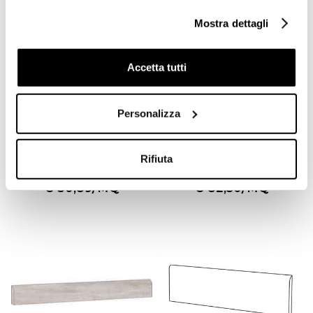
Mostra dettagli
Accetta tutti
Personalizza
Gres porcellanato effetto
Gres porcellanato effetto
legno, Oak Naturale,
cemento 60x120 cm, Taupe
20X120 cm - Green Wood,
Back - Icon, Unicom
Blustyle
Starker
Rifiuta
€ 30,89/MQ
€ 82,50/MQ