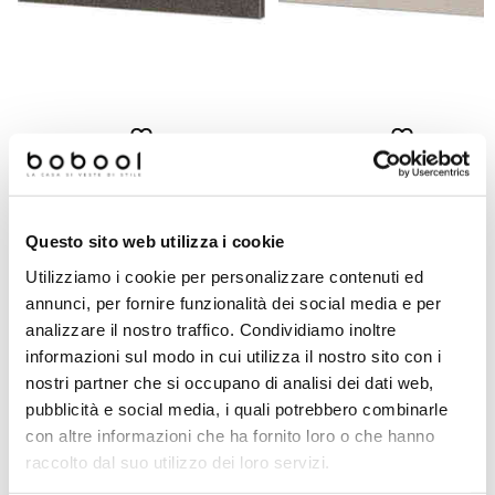
Battiscopa effetto graniglia di
Battiscopa effetto graniglia d
marmo, in gres porcellanato opaco
marmo, in gres porcellanato o
Dark 7,3x60 cm - Newdecò,
Pearl 7,3x60 cm - Newdecò
Ceramica Sant'Agostino
Ceramica Sant'Agostino
Questo sito web utilizza i cookie
Richiedi preventivo
Richiedi preventivo
Utilizziamo i cookie per personalizzare contenuti ed
annunci, per fornire funzionalità dei social media e per
analizzare il nostro traffico. Condividiamo inoltre
Prodotti simili
informazioni sul modo in cui utilizza il nostro sito con i
nostri partner che si occupano di analisi dei dati web,
pubblicità e social media, i quali potrebbero combinarle
con altre informazioni che ha fornito loro o che hanno
-54%
raccolto dal suo utilizzo dei loro servizi.