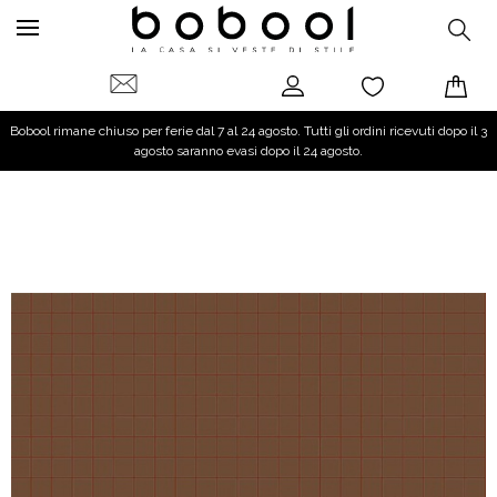
Bobool rimane chiuso per ferie dal 7 al 24 agosto. Tutti gli ordini ricevuti dopo il 3
agosto saranno evasi dopo il 24 agosto.