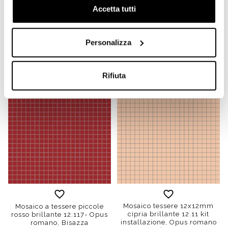
Accetta tutti
Fascia di mosaico in foglia
Mosaico a tessere piccole
d'oro giallo 1x100 cm,
marrone brillante 12.54,
bisellato, effetto liscio
con kit installazione - Opus
10.02 - Oro Bis, Bisazza
romano, Bisazza
Personalizza
Richiedi preventivo
Richiedi preventivo
Rifiuta
Mosaico tessere 12x12mm
Mosaico a tessere piccole
cipria brillante 12.11 kit
rosso brillante 12.117- Opus
installazione, Opus romano
romano, Bisazza