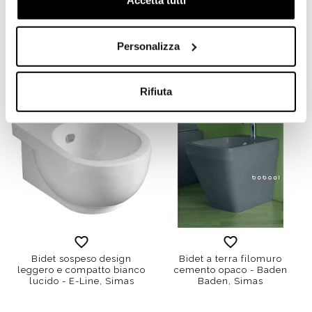
Accetta tutti
Bidet a terra filomuro
Bidet sospeso monoforo
monoforo Vignoni - Simas
Vignoni - Simas
Personalizza
€ 190,00
€ 190,00
€ 588,04
€ 527,04
Rifiuta
-55%
Bidet sospeso design
Bidet a terra filomuro
leggero e compatto bianco
cemento opaco - Baden
lucido - E-Line, Simas
Baden, Simas