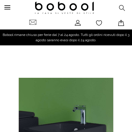
Bobool rimane chiuso per ferie dal 7 al 24 agosto. Tutti gli ordini ricevuti dopo il 3
agosto saranno evasi dopo il 24 agosto.