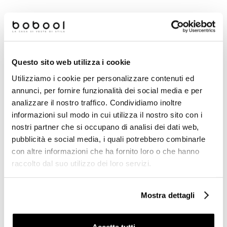
€ 219,00
€ 94,90
€ 483,12
€ 186,66
Questo sito web utilizza i cookie
Prodotti simili
Utilizziamo i cookie per personalizzare contenuti ed
annunci, per fornire funzionalità dei social media e per
analizzare il nostro traffico. Condividiamo inoltre
-68%
-64%
informazioni sul modo in cui utilizza il nostro sito con i
nostri partner che si occupano di analisi dei dati web,
pubblicità e social media, i quali potrebbero combinarle
con altre informazioni che ha fornito loro o che hanno
raccolto dal suo utilizzo dei loro servizi.
Mostra dettagli