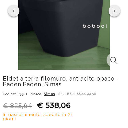
Bidet a terra filomuro, antracite opaco -
Baden Baden, Simas
Codice: P9941
Marca:
Simas
Sku: BB04.8800499.56
€ 538,06
€ 825,94
In riassortimento, spedito in 21
giorni