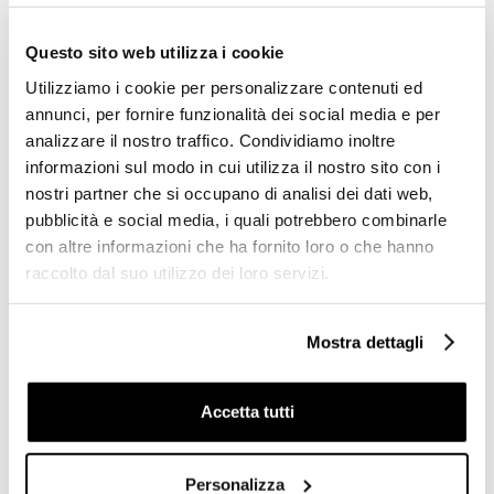
-58%
Questo sito web utilizza i cookie
Utilizziamo i cookie per personalizzare contenuti ed
annunci, per fornire funzionalità dei social media e per
analizzare il nostro traffico. Condividiamo inoltre
informazioni sul modo in cui utilizza il nostro sito con i
nostri partner che si occupano di analisi dei dati web,
pubblicità e social media, i quali potrebbero combinarle
con altre informazioni che ha fornito loro o che hanno
Bidet sospeso monoforo
raccolto dal suo utilizzo dei loro servizi.
stile moderno in ceramica
Vignoni XS Bidet a Terra
bianca - LFT, Simas
Filomuro (VI27) - Simas
Mostra dettagli
€ 192,00
€ 239,00
€ 461,16
€ 588,04
Accetta tutti
-59%
Personalizza