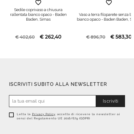
Sedile coprivaso a chiusura
rallentata bianco opaco - Baden
Vaso a terra filoparete senza br
Baden, Simas
bianco opaco - Baden Baden, S
€ 262,40
€ 583,30
€ 402,60
€ 896,70
ISCRIVITI SUBITO ALLA NEWSLETTER
Iscriviti
Letta la
Privacy Policy
, accetto di ricevere la newsletter ai
sensi del Regolamento UE 2016/679 (GDPR)