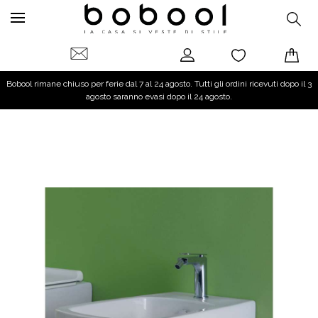
Bobool rimane chiuso per ferie dal 7 al 24 agosto. Tutti gli ordini ricevuti dopo il 3
agosto saranno evasi dopo il 24 agosto.