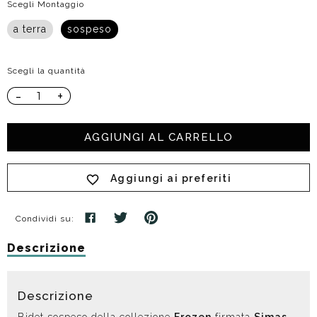
Scegli Montaggio
a terra
sospeso
Scegli la quantità
-
+
AGGIUNGI AL CARRELLO
Aggiungi ai preferiti
Condividi su:
Descrizione
Descrizione
Bidet sospeso della collezione
Frozen
firmata
Simas
,