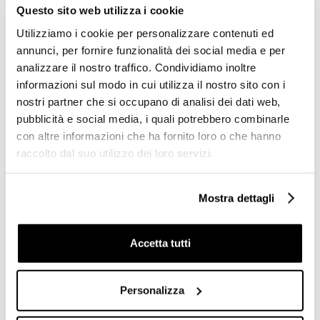
Questo sito web utilizza i cookie
Utilizziamo i cookie per personalizzare contenuti ed
annunci, per fornire funzionalità dei social media e per
analizzare il nostro traffico. Condividiamo inoltre
informazioni sul modo in cui utilizza il nostro sito con i
nostri partner che si occupano di analisi dei dati web,
pubblicità e social media, i quali potrebbero combinarle
con altre informazioni che ha fornito loro o che hanno
raccolto dal suo utilizzo dei loro servizi.
Bidet sospeso stile
moderno completo di kit
Vignoni XS Bidet Sospeso
fissaggi in ceramica bianca
Monoforo (VI29) - Simas
- Baden Baden, Simas
Mostra dettagli
€ 220,00
€ 346,96
€ 527,04
€ 527,04
Accetta tutti
Personalizza