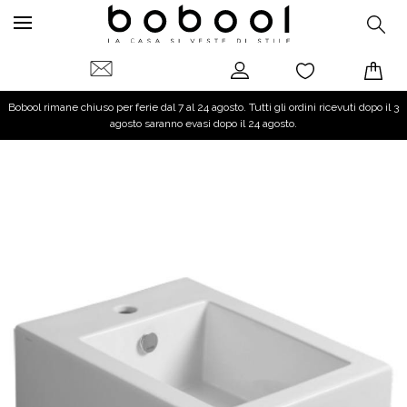
Bobool rimane chiuso per ferie dal 7 al 24 agosto. Tutti gli ordini ricevuti dopo il 3
agosto saranno evasi dopo il 24 agosto.