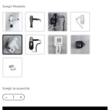
Scegli Modello
Scegli la quantità
-
+