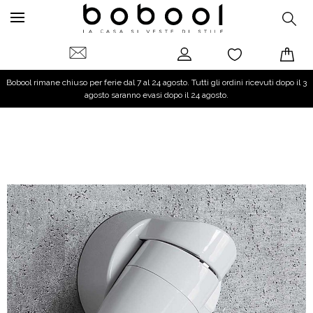
Bobool rimane chiuso per ferie dal 7 al 24 agosto. Tutti gli ordini ricevuti dopo il 3
agosto saranno evasi dopo il 24 agosto.