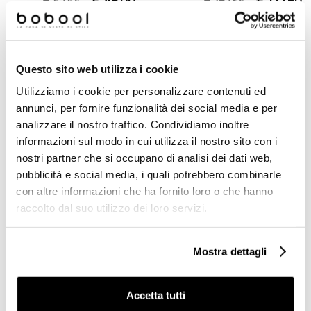
€ 46,00
€ 127,60
€ 67,64
€ 187,54
Prodotti simili
Questo sito web utilizza i cookie
Utilizziamo i cookie per personalizzare contenuti ed
annunci, per fornire funzionalità dei social media e per
analizzare il nostro traffico. Condividiamo inoltre
informazioni sul modo in cui utilizza il nostro sito con i
nostri partner che si occupano di analisi dei dati web,
pubblicità e social media, i quali potrebbero combinarle
con altre informazioni che ha fornito loro o che hanno
raccolto dal suo utilizzo dei loro servizi.
Mostra dettagli
Asciugacapelli a filo
Asciugacapelli a filo colore
completo di presa
nero 1000W - Fit, Colombo
universale 220V nero da
Design
Accetta tutti
muro - Colombo Design