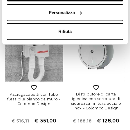
€ 123,40
€ 166,00
€ 181,39
€ 244,03
Personalizza
Rifiuta
Distributore di carta
Asciugacapelli con tubo
igienica con serratura di
flessibile bianco da muro -
sicurezza finitura acciaio
Colombo Design
inox - Colombo Design
€ 351,00
€ 128,00
€ 516,11
€ 188,18