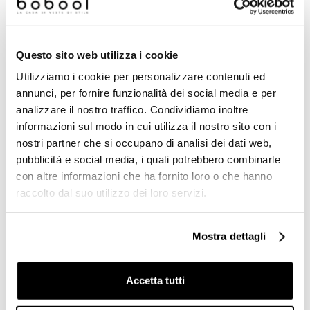
Prodotti simili
Questo sito web utilizza i cookie
Utilizziamo i cookie per personalizzare contenuti ed
annunci, per fornire funzionalità dei social media e per
analizzare il nostro traffico. Condividiamo inoltre
informazioni sul modo in cui utilizza il nostro sito con i
nostri partner che si occupano di analisi dei dati web,
pubblicità e social media, i quali potrebbero combinarle
con altre informazioni che ha fornito loro o che hanno
raccolto dal suo utilizzo dei loro servizi.
Mostra dettagli
Asciugacapelli a filo
Asciugacapelli a filo
completo di presa
completo di presa
universale 220V bianco da
universale 220V nero da
muro stile Hotel - Colombo
muro - Colombo Design
Accetta tutti
Design
€ 151,70
€ 166,00
€ 223,02
€ 244,03