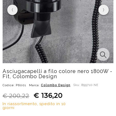
Asciugacapelli a filo colore nero 1800W -
Fit, Colombo Design
Codice: P6001
Marca:
Colombo Design
Sku: B99710-NE
€ 136,20
€ 200,22
In riassortimento, spedito in 10
giorni