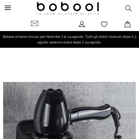
Bobool rimane chiuso per ferie dal 7 al 24 agosto. Tutti gli ordini ricevuti dopo il 3
agosto saranno evasi dopo il 24 agosto.