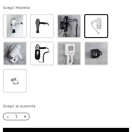
Scegli Modello
Scegli la quantità
-
+