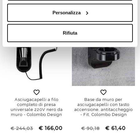
€ 123,40
€ 136,20
€ 181,39
€ 200,22
Personalizza
Rifiuta
Asciugacapelli a filo
Base da muro per
completo di presa
asciugacapelli con tasto
universale 220V nero da
accensione, antitaccheggio
muro - Colombo Design
- Fit, Colombo Design
€ 166,00
€ 61,40
€ 244,03
€ 90,18