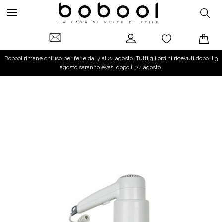
Bobool rimane chiuso per ferie dal 7 al 24 agosto. Tutti gli ordini ricevuti dopo il 3
agosto saranno evasi dopo il 24 agosto.