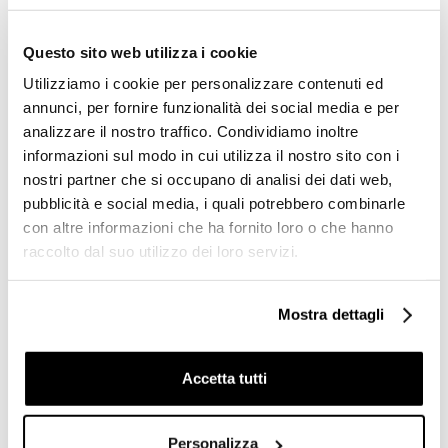
Questo sito web utilizza i cookie
Utilizziamo i cookie per personalizzare contenuti ed
annunci, per fornire funzionalità dei social media e per
analizzare il nostro traffico. Condividiamo inoltre
informazioni sul modo in cui utilizza il nostro sito con i
nostri partner che si occupano di analisi dei dati web,
pubblicità e social media, i quali potrebbero combinarle
con altre informazioni che ha fornito loro o che hanno
raccolto dal suo utilizzo dei loro servizi.
Asciugacapelli a filo
Asciugacapelli a filo colore
completo di presa
nero 1800W - Fit, Colombo
Mostra dettagli
universale 220V nero da
Design
muro - Colombo Design
Accetta tutti
€ 136,20
€ 166,00
€ 200,22
€ 244,03
Personalizza