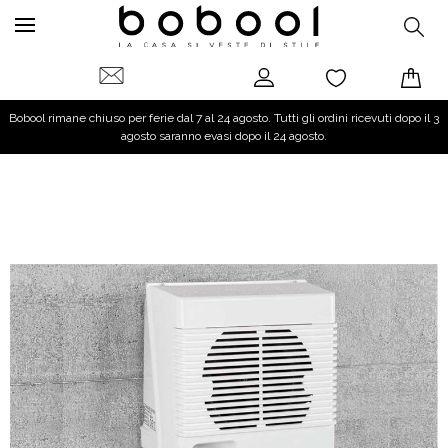
Bobool rimane chiuso per ferie dal 7 al 24 agosto. Tutti gli ordini ricevuti dopo il 3
agosto saranno evasi dopo il 24 agosto.