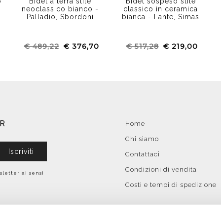
o
Bidet a terra stile
Bidet sospeso stile
neoclassico bianco -
classico in ceramica
Palladio, Sbordoni
bianca - Lante, Simas
€ 489,22
€ 376,70
€ 517,28
€ 219,00
ER
Home
Chi siamo
Iscriviti
Contattaci
Condizioni di vendita
sletter ai sensi
Costi e tempi di spedizione