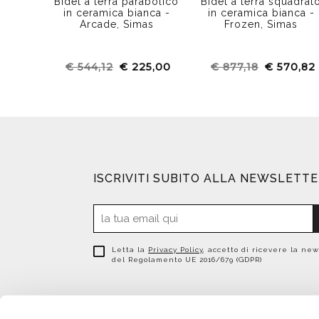
Bidet a terra parabolico
Bidet a terra squadrat
in ceramica bianca -
in ceramica bianca -
Arcade, Simas
Frozen, Simas
€ 544,12
€ 225,00
€ 877,18
€ 570,82
ISCRIVITI SUBITO ALLA NEWSLETT
Letta la
Privacy Policy
, accetto di ricevere la new
del Regolamento UE 2016/679 (GDPR)