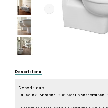
Da muro
Da Ap
Da Mu
Quadrate
Tonde
Descrizione
Descrizione
Palladio
di
Sbordoni
è un
bidet a sospensione
i