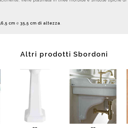
acilmente, viene plasmata in linee morbide e sinuose tipiche di 
56,5 cm
e
35,5 cm di altezza
.
Altri prodotti Sbordoni