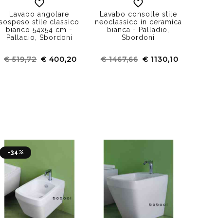
Lavabo angolare
Lavabo consolle stile
Lava
sospeso stile classico
neoclassico in ceramica
classi
bianco 54x54 cm -
bianca - Palladio,
Rom
Palladio, Sbordoni
Sbordoni
€ 519,72
€ 400,20
€ 1467,66
€ 1130,10
€ 4
-34%