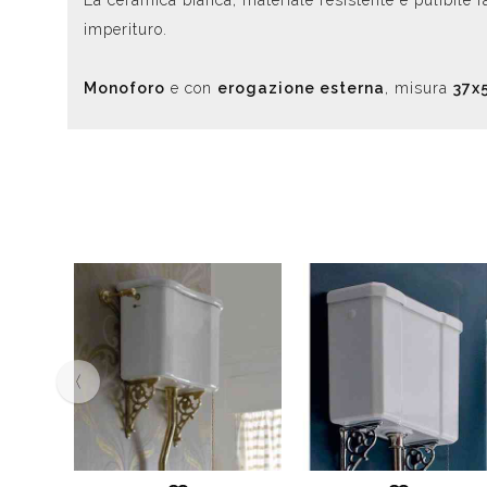
La ceramica bianca, materiale resistente e pulibile f
imperituro.
Monoforo
e con
erogazione esterna
, misura
37x
‹