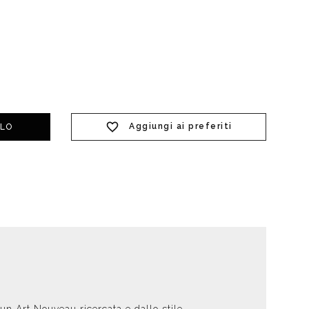
t doccia completi
Piantane da bagno
Diffusori con bastoncino
Aggiungi ai preferiti
LLO