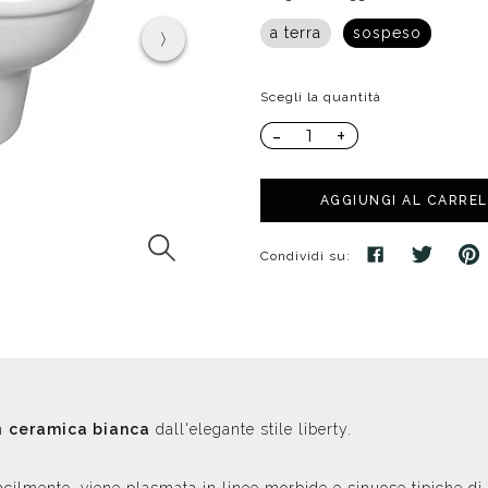
poggio
Distributori
Cassette di scarico
Soffioni speciali
a terra
sospeso
ro
Phon
Se
Idrogetti
Porta fazzoletti
Soffioni Renovation
Scegli la quantità
-
+
AGGIUNGI AL CARRE
Condividi su:
n
ceramica bianca
dall'elegante stile liberty.