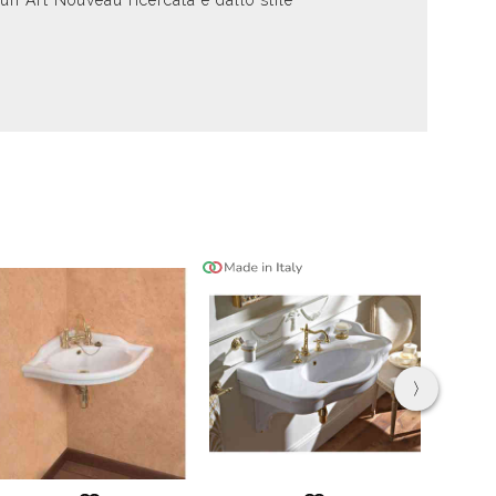
un Art Nouveau ricercata e dallo stile
›