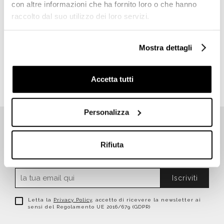
con altre informazioni che ha fornito loro o che hanno
raccolto dal suo utilizzo dei loro servizi.
Miscelatore da incasso
Miscelatore Doccia da
vasca/doccia 2 uscite
incasso ZIP cromo
Nanotech 5449
Rubinetterie Treemme
Rubinetteria Treemme
Mostra dettagli
€ 77,00
€ 256,80
€ 127,10
€ 366,83
Accetta tutti
Personalizza
Rifiuta
ISCRIVITI SUBITO ALLA NEWSLETTER
Iscriviti
Letta la
Privacy Policy
, accetto di ricevere la newsletter ai
sensi del Regolamento UE 2016/679 (GDPR)