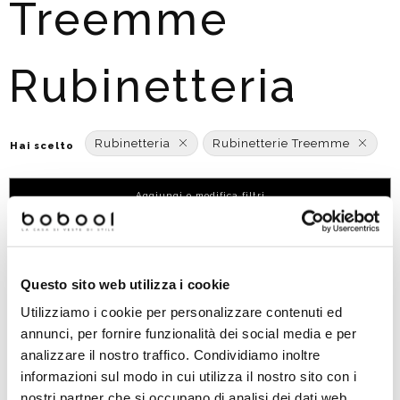
Treemme
Rubinetteria
Rubinetteria
Rubinetterie Treemme
Hai scelto
Aggiungi o modifica filtri
Ordinato per:
POPOLARITÀ
Questo sito web utilizza i cookie
-39%
Utilizziamo i cookie per personalizzare contenuti ed
annunci, per fornire funzionalità dei social media e per
analizzare il nostro traffico. Condividiamo inoltre
informazioni sul modo in cui utilizza il nostro sito con i
nostri partner che si occupano di analisi dei dati web,