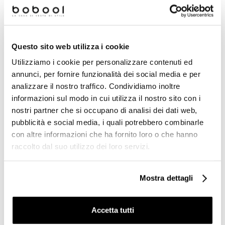
Prodotti simili
Questo sito web utilizza i cookie
Utilizziamo i cookie per personalizzare contenuti ed
-73%
annunci, per fornire funzionalità dei social media e per
analizzare il nostro traffico. Condividiamo inoltre
informazioni sul modo in cui utilizza il nostro sito con i
nostri partner che si occupano di analisi dei dati web,
pubblicità e social media, i quali potrebbero combinarle
con altre informazioni che ha fornito loro o che hanno
raccolto dal suo utilizzo dei loro servizi.
Mostra dettagli
Mosaico vetroso su rete
Mosaico a tessere piccole
Niebla Beige Malla500
rosso opaco 12.117M - Opus
31,62x31,62 cm Vidrepur
romano, Bisazza
Accetta tutti