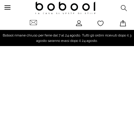
Bobool rimane chiuso per ferie dal 7 al 24 agosto. Tutti gli ordini ricevuti dopo il 3
agosto saranno evasi dopo il 24 agosto.