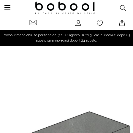
Bobool rimane chiuso per ferie dal 7 al 24 agosto. Tutti gli ordini ricevuti dopo il 3
agosto saranno evasi dopo il 24 agosto.