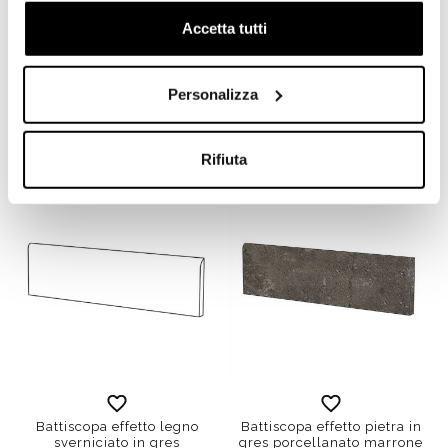
Accetta tutti
Battiscopa effetto cemento
Battiscopa effetto cemento
rasato gres porcellanato
rasato gres porcellanato
Antracite 9x60cm -
Grigio 9x60cm - Cemento,
Cemento, Casalgrande
Casalgrande Padana
Personalizza
Padana
Richiedi preventivo
Richiedi preventivo
Rifiuta
Battiscopa effetto legno
Battiscopa effetto pietra in
sverniciato in gres
gres porcellanato marrone