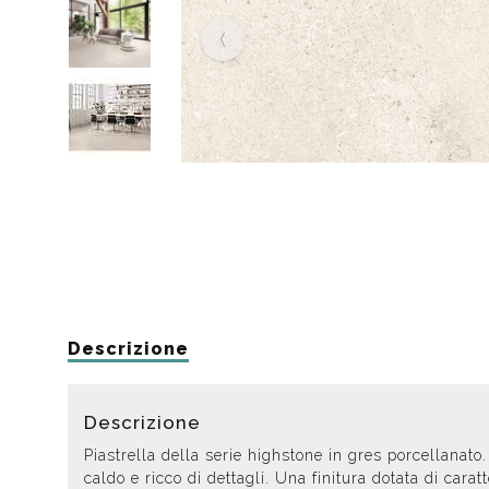
Da muro
Da Ap
Da Mu
Quadrate
Tonde
Descrizione
Descrizione
Piastrella della serie highstone in gres porcellanat
caldo e ricco di dettagli. Una finitura dotata di car