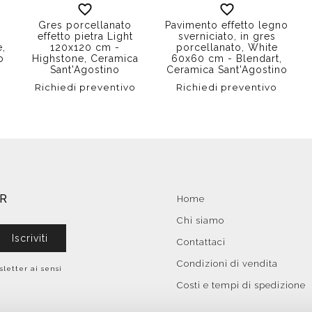
Gres porcellanato
Pavimento effetto legno
effetto pietra Light
sverniciato, in gres
,
120x120 cm -
porcellanato, White
o
Highstone, Ceramica
60x60 cm - Blendart,
Sant'Agostino
Ceramica Sant'Agostino
Richiedi preventivo
Richiedi preventivo
ER
Home
Chi siamo
Iscriviti
Contattaci
Condizioni di vendita
sletter ai sensi
Costi e tempi di spedizione