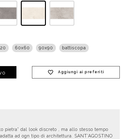
t doccia completi
Piantane da bagno
Diffusori con bastoncino
120
60x60
90x90
battiscopa
Aggiungi ai preferiti
IVO
o pietra” dal look discreto , ma allo stesso tempo
o, adatta ad ogn tipo di architettura. SANT’AGOSTINO