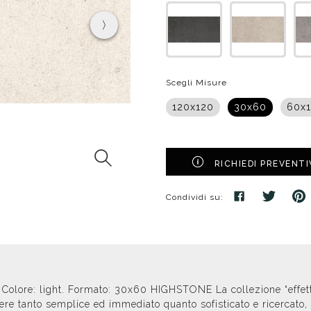
poggio
Distributori
Cassette di scarico
Soffioni speciali
ro
Phon
Se
Idrogetti
Porta fazzoletti
Soffioni Renovation
Scegli Misure
120x120
30x60
60x
RICHIEDI PREVENT
Condividi su:
o. Colore: light. Formato: 30x60 HIGHSTONE La collezione “effett
attere tanto semplice ed immediato quanto sofisticato e ricercat