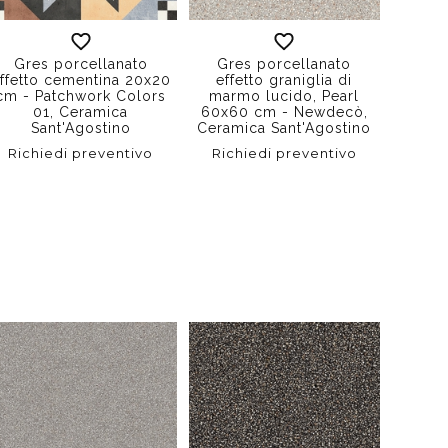
Gres porcellanato
Gres porcellanato
Gre
ffetto cementina 20x20
effetto graniglia di
effett
cm - Patchwork Colors
marmo lucido, Pearl
sc
01, Ceramica
60x60 cm - Newdecò,
muret
Sant'Agostino
Ceramica Sant'Agostino
cm - O
S
Richiedi preventivo
Richiedi preventivo
Rich