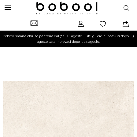
Bobool rimane chiuso per ferie dal 7 al 24 agosto. Tutti gli ordini ricevuti dopo il 3
agosto saranno evasi dopo il 24 agosto.