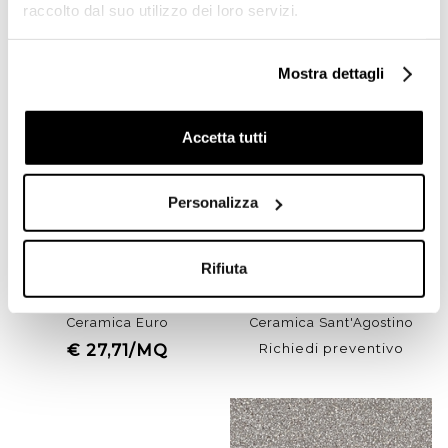
raccolto dal suo utilizzo dei loro servizi.
-57%
Mostra dettagli
Accetta tutti
Personalizza
Gres porcellanato effetto
Battiscopa effetto graniglia
Rifiuta
legno naturale beige
di marmo, in gres
chiaro, rettificato, 20x120
porcellanato opaco Fire
cm Natural - Home,
7,3x60 cm - Newdecò,
Ceramica Euro
Ceramica Sant'Agostino
Richiedi preventivo
€ 27,71/MQ