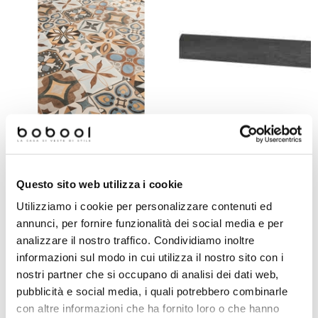
Piastrella cementina in gres
Battiscopa effetto pietra in gr
porcellanato 20x20 - Patchwork
porcellanato, Dark 7,3x60 cm
Questo sito web utilizza i cookie
Colors Mix, Ceramica Sant'Agostino
Highstone, Ceramica Sant'Agos
Utilizziamo i cookie per personalizzare contenuti ed
annunci, per fornire funzionalità dei social media e per
Richiedi preventivo
Richiedi preventivo
analizzare il nostro traffico. Condividiamo inoltre
informazioni sul modo in cui utilizza il nostro sito con i
nostri partner che si occupano di analisi dei dati web,
Prodotti simili
pubblicità e social media, i quali potrebbero combinarle
con altre informazioni che ha fornito loro o che hanno