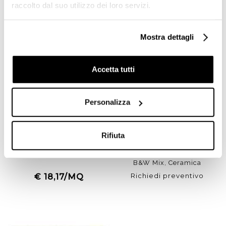
raccolto dal suo utilizzo dei loro servizi.
Offerta
-52%
Mostra dettagli
Accetta tutti
Personalizza
Piastrella effetto cementina
Mattonella Tonalite 30x30
Rifiuta
in gres porcellanato,
Nero Opaco - Gres
decoro misto in bianco e
Porcellanato sp 9mm
nero 20x20 cm - Patchwork
B&W Mix, Ceramica
Sant'Agostino
Richiedi preventivo
€ 18,17/MQ