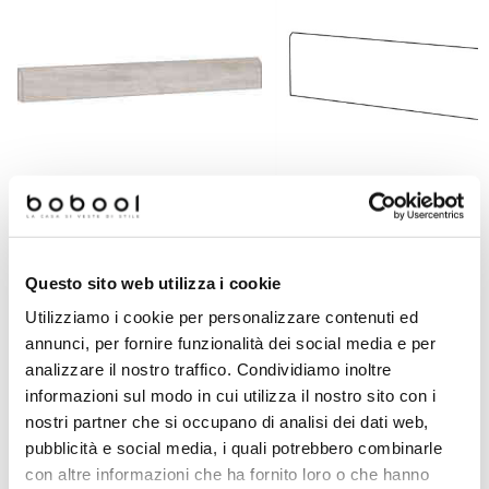
Battiscopa effetto legno svernici
Battiscopa effetto cemento in gres
in gres porcellanato, White 9,
porcellanato, Concrete Pearl 7,3x90
Questo sito web utilizza i cookie
cm - Blendart, Ceramica
cm - Set, Ceramica Sant'Agostino
Sant'Agostino
Utilizziamo i cookie per personalizzare contenuti ed
annunci, per fornire funzionalità dei social media e per
Richiedi preventivo
Richiedi preventivo
analizzare il nostro traffico. Condividiamo inoltre
informazioni sul modo in cui utilizza il nostro sito con i
nostri partner che si occupano di analisi dei dati web,
Prodotti simili
pubblicità e social media, i quali potrebbero combinarle
con altre informazioni che ha fornito loro o che hanno