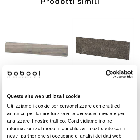
Prodotti simili
Battiscopa effetto legno in
Battiscopa effetto pietra in
Questo sito web utilizza i cookie
gres porcellanato, Ash
gres porcellanato marrone
7,3x60 - Barkwood,
Cala Luna 9x60 cm - Pietre
Utilizziamo i cookie per personalizzare contenuti ed
Ceramica Sant'Agostino
di Sardegna, Casalgrande
annunci, per fornire funzionalità dei social media e per
Padana
analizzare il nostro traffico. Condividiamo inoltre
Richiedi preventivo
Richiedi preventivo
informazioni sul modo in cui utilizza il nostro sito con i
nostri partner che si occupano di analisi dei dati web,