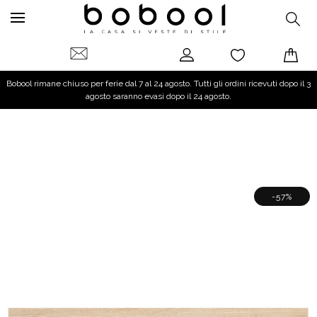
Bobool rimane chiuso per ferie dal 7 al 24 agosto. Tutti gli ordini ricevuti dopo il 3
agosto saranno evasi dopo il 24 agosto.
-57%