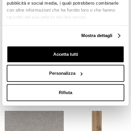
pubblicità e social media, i quali potrebbero combinarle
con altre informazioni che ha fornito loro o che hanno
raccolto dal suo utilizzo dei loro servizi.
Mostra dettagli
Accetta tutti
Battiscopa gres
Battiscopa in gres
Personalizza
porcellanato tinta unita
porcellanato White 9x60
Verde Acid Green 9x60cm
cm - Architecture,
- Architecture, Casalgrande
Casalgrande Padana
Padana
Rifiuta
Richiedi preventivo
Richiedi preventivo