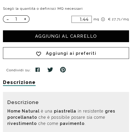
Scegli la quantità o definisci MQ necessari
-
+
mq
€ 27,71/mq
AGGIUNGI AL CARRELLO
Aggiungi ai preferiti
Condividi su:
Descrizione
Descrizione
Home Natural
è una
piastrella
in resistente
gres
porcellanato
che è possibile posare sia come
rivestimento
che come
pavimento
.