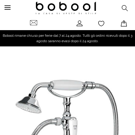
Bobool rimane chiuso per ferie dal 7 al 24 agosto. Tutti gli ordini ricevuti dopo il 3
agosto saranno evasi dopo il 24 agosto.