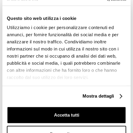
Prodotti simili
Questo sito web utilizza i cookie
Utilizziamo i cookie per personalizzare contenuti ed
annunci, per fornire funzionalità dei social media e per
analizzare il nostro traffico. Condividiamo inoltre
informazioni sul modo in cui utilizza il nostro sito con i
nostri partner che si occupano di analisi dei dati web,
pubblicità e social media, i quali potrebbero combinarle
con altre informazioni che ha fornito loro o che hanno
raccolto dal suo utilizzo dei loro servizi.
Batteria bordo vasca 5 fori
Gruppo a muro 3 elementi
Mostra dettagli
Princeton Bugnatese 880
con canna 19 cm 865
cromato
Princeton Bugnatese
Accetta tutti
€ 427,50
€ 172,80
€ 712,48
€ 287,92