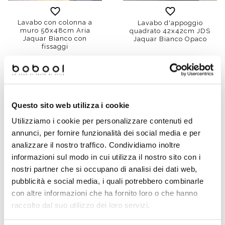
Lavabo con colonna a
Lavabo d'appoggio
muro 56x48cm Aria
quadrato 42x42cm JDS
Jaquar Bianco con
Jaquar Bianco Opaco
fissaggi
€ 69,90
€ 84,90
€ 224,48
€ 130,54
Offerta
Offerta
Questo sito web utilizza i cookie
Utilizziamo i cookie per personalizzare contenuti ed
annunci, per fornire funzionalità dei social media e per
analizzare il nostro traffico. Condividiamo inoltre
informazioni sul modo in cui utilizza il nostro sito con i
nostri partner che si occupano di analisi dei dati web,
pubblicità e social media, i quali potrebbero combinarle
con altre informazioni che ha fornito loro o che hanno
raccolto dal suo utilizzo dei loro servizi.
Lavabo d'appoggio
Lavabo d'appoggio
quadrato 42x42cm JDS
rettangolare 52,5x41,5 -
Jaquar Nero Opaco
Jaquar bianco opaco