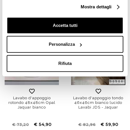
Mostra dettagli
€ 84,90
€ 74,90
€ 130,54
€ 119,56
Accetta tutti
Offerta
Offerta
Personalizza
Rifiuta
Lavabo d'appoggio
Lavabo d'appoggio tondo
rotondo 48x48cm Opal
46x46cm bianco lucido
Jaquar bianco
Lavabi JDS - Jaquar
€ 54,90
€ 59,90
€ 73,20
€ 82,96