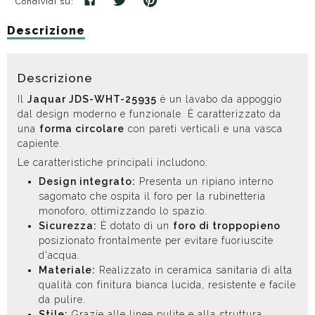
Condividi su:
Descrizione
Descrizione
Il
Jaquar JDS-WHT-25935
è un lavabo da appoggio
dal design moderno e funzionale. È caratterizzato da
una
forma circolare
con pareti verticali e una vasca
capiente.
Le caratteristiche principali includono:
Design integrato:
Presenta un ripiano interno
sagomato che ospita il foro per la rubinetteria
monoforo, ottimizzando lo spazio.
Sicurezza:
È dotato di un
foro di troppopieno
posizionato frontalmente per evitare fuoriuscite
d'acqua.
Materiale:
Realizzato in ceramica sanitaria di alta
qualità con finitura bianca lucida, resistente e facile
da pulire.
Stile:
Grazie alle linee pulite e alla struttura