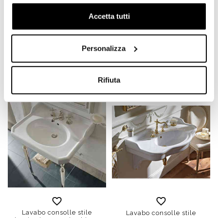
Accetta tutti
Lavabo d'appoggio
Lavabo angolare in
quadrato 42x42cm JDS
ceramica bianca 57 cm -
Jaquar Nero Opaco
Arcade, Simas
Personalizza
€ 84,90
€ 333,70
€ 130,54
€ 506,30
Rifiuta
Lavabo consolle stile
Lavabo consolle stile