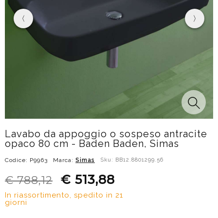
Lavabo da appoggio o sospeso antracite
opaco 80 cm - Baden Baden, Simas
Codice: P9963
Marca:
Simas
Sku: BB12.8801299.56
€ 513,88
€ 788,12
In riassortimento, spedito in 21
giorni