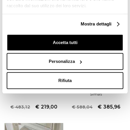
raccolto dal suo utilizzo dei loro servizi.
Mostra dettagli
Accetta tutti
Personalizza
Rifiuta
Consolle 90 monoforo
Lavabo da appoggio o
installazione su colonna o
sospeso bianco lucido 60
sospeso Evolution EVO12
cm - Vignoni, Simas
Simas
€ 219,00
€ 385,96
€ 483,12
€ 588,04