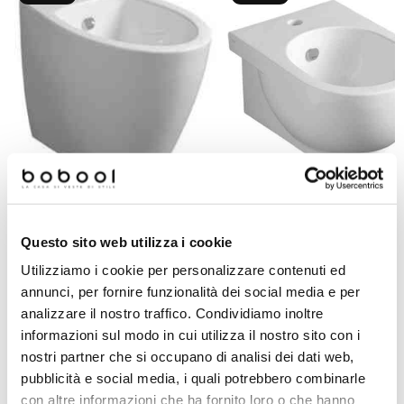
Bidet sospeso design leggero
Bidet a terra filomuro monoforo
compatto bianco lucido - E-Lin
Questo sito web utilizza i cookie
Vignoni - Simas
Simas
Utilizziamo i cookie per personalizzare contenuti ed
annunci, per fornire funzionalità dei social media e per
€ 190,00
€ 169,00
€ 588,04
€ 379,42
analizzare il nostro traffico. Condividiamo inoltre
informazioni sul modo in cui utilizza il nostro sito con i
nostri partner che si occupano di analisi dei dati web,
pubblicità e social media, i quali potrebbero combinarle
Prodotti simili
con altre informazioni che ha fornito loro o che hanno