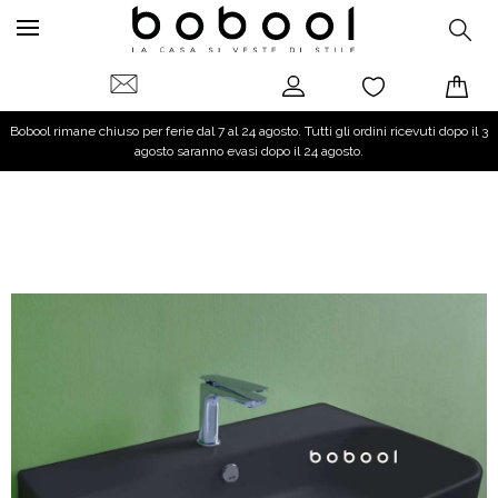
Bobool rimane chiuso per ferie dal 7 al 24 agosto. Tutti gli ordini ricevuti dopo il 3
agosto saranno evasi dopo il 24 agosto.