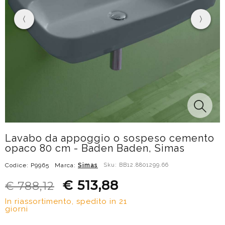
Lavabo da appoggio o sospeso cemento
opaco 80 cm - Baden Baden, Simas
Codice: P9965
Marca:
Simas
Sku: BB12.8801299.66
€ 513,88
€ 788,12
In riassortimento, spedito in 21
giorni