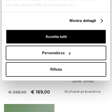
raccolto dal suo utilizzo dei loro servizi.
-43%
Mostra dettagli
Accetta tutti
Personalizza
Rifiuta
Lavabo a consolle sospesa
Sanitari Londra Colonna per
o su mobile LAM90 in
lavabo 68cm old england
ceramica bianca 90 cm -
in ceramica bianca Simas
Lante, Simas
Richiedi preventivo
€ 169,00
€ 298,90