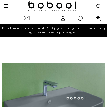
Bobool rimane chiuso per ferie dal 7 al 24 agosto. Tutti gli ordini ricevuti dopo il 3
agosto saranno evasi dopo il 24 agosto.