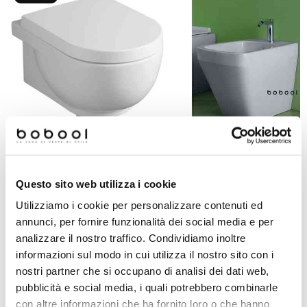
Vaso sospeso design leggero e
Bidet a terra filomuro desig
compatto bianco lucido - E-Line,
moderno tela opaco - Baden Ba
Questo sito web utilizza i cookie
Simas
Simas
Utilizziamo i cookie per personalizzare contenuti ed
annunci, per fornire funzionalità dei social media e per
€ 169,00
€ 538,06
€ 379,42
€ 825,94
analizzare il nostro traffico. Condividiamo inoltre
informazioni sul modo in cui utilizza il nostro sito con i
nostri partner che si occupano di analisi dei dati web,
pubblicità e social media, i quali potrebbero combinarle
Prodotti simili
con altre informazioni che ha fornito loro o che hanno