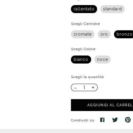
poggio
Distributori
Cassette di scarico
Soffioni speciali
rallentato
standard
ro
Phon
Se
Idrogetti
Porta fazzoletti
Soffioni Renovation
Scegli Cerniere
cromate
oro
bronzo
Scegli Colore
bianco
noce
Scegli la quantità
-
+
AGGIUNGI AL CARRE
Condividi su: