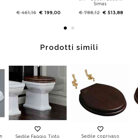
Simas
€ 461,16
€ 199,00
€ 788,12
€ 513,88
Prodotti simili
in
Sedile coprivaso
Sedile Faggio Tinto