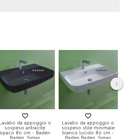
›
Lavabo da appoggio o
Lavabo da appoggio o
La
sospeso antracite
sospeso stile minimale
EVO
opaco 80 cm - Baden
bianco lucido 80 cm -
col
Baden, Simas
Baden Baden, Simas
Ev