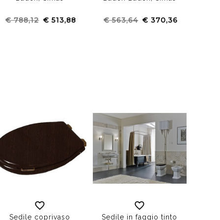
€ 788,12
€ 513,88
€ 563,64
€ 370,36
€ 4
Sedile coprivaso
Sedile in faggio tinto