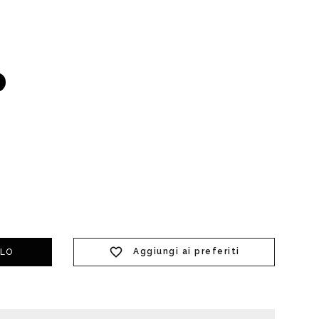
t doccia completi
Piantane da bagno
Diffusori con bastoncino
Aggiungi ai preferiti
LLO