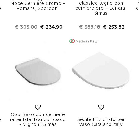
classico legno con
Noce Cerniere Cromo -
o
cerniere oro - Londra,
c
Romana, Sbordoni
Simas
€ 305,00
€ 234,90
€ 389,18
€ 253,82
Coprivaso con cerniere
e
rallentate, bianco opaco
Sedile Frizionato per
s
- Vignoni, Simas
Vaso Catalano Italy