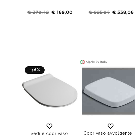
€ 379,42
€ 169,00
€ 825,94
€ 538,06
-46%
Coprivaso avvolgente 
Sedile coprivaso