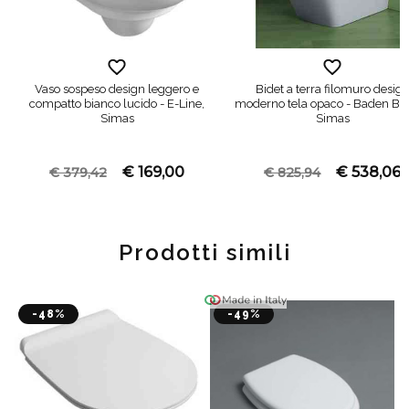
Vaso sospeso design leggero e
Bidet a terra filomuro desig
compatto bianco lucido - E-Line,
moderno tela opaco - Baden Ba
Simas
Simas
€ 169,00
€ 538,06
€ 379,42
€ 825,94
Prodotti simili
-48%
-49%