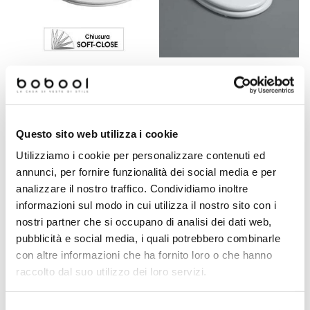
Sedile coprivaso bianco con
Sanitari Arcade Sedile
chiusura rallentata -
bianco con cerniere
Vignoni, Simas
cromate originale Simas
Questo sito web utilizza i cookie
€ 140,00
€ 94,90
€ 267,18
€ 186,66
Utilizziamo i cookie per personalizzare contenuti ed
annunci, per fornire funzionalità dei social media e per
analizzare il nostro traffico. Condividiamo inoltre
informazioni sul modo in cui utilizza il nostro sito con i
nostri partner che si occupano di analisi dei dati web,
pubblicità e social media, i quali potrebbero combinarle
con altre informazioni che ha fornito loro o che hanno
raccolto dal suo utilizzo dei loro servizi.