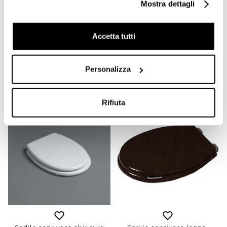
Mostra dettagli
Coprivaso in
Sedile coprivaso a chiusura
Accetta tutti
termoindurente con
rallentata bianco opaco -
cerniere rallentate
Baden Baden, Simas
Evolution Simas Evo004
Personalizza
€ 124,00
€ 262,40
€ 247,66
€ 402,60
Rifiuta