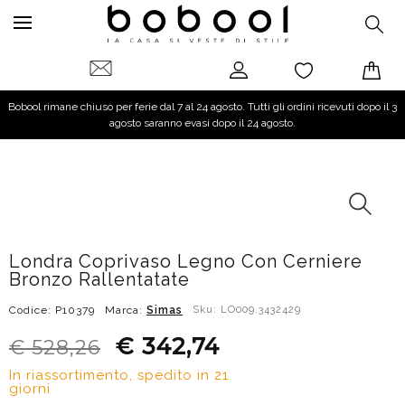
Bobool rimane chiuso per ferie dal 7 al 24 agosto. Tutti gli ordini ricevuti dopo il 3
agosto saranno evasi dopo il 24 agosto.
Londra Coprivaso Legno Con Cerniere
Bronzo Rallentatate
Codice: P10379
Marca:
Simas
Sku: LO009.3432429
€ 342,74
€ 528,26
In riassortimento, spedito in 21
giorni