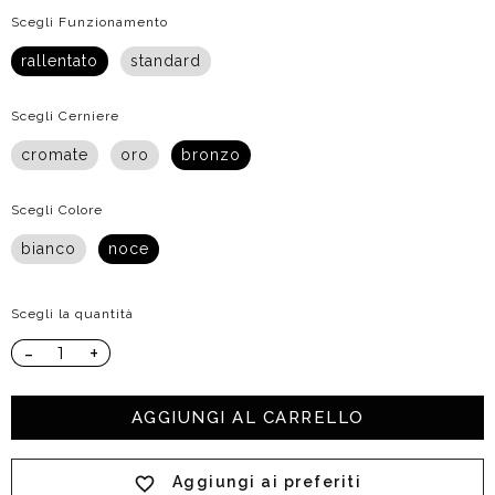
Scegli Funzionamento
rallentato
standard
Scegli Cerniere
cromate
oro
bronzo
Scegli Colore
bianco
noce
Scegli la quantità
-
+
AGGIUNGI AL CARRELLO
Aggiungi ai preferiti