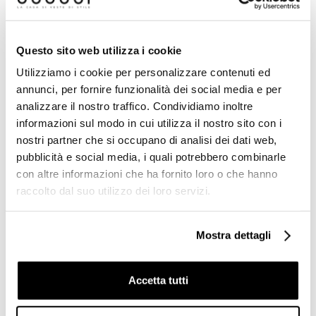
Prodotti simili
Questo sito web utilizza i cookie
Utilizziamo i cookie per personalizzare contenuti ed
annunci, per fornire funzionalità dei social media e per
analizzare il nostro traffico. Condividiamo inoltre
informazioni sul modo in cui utilizza il nostro sito con i
nostri partner che si occupano di analisi dei dati web,
pubblicità e social media, i quali potrebbero combinarle
con altre informazioni che ha fornito loro o che hanno
raccolto dal suo utilizzo dei loro servizi.
Gres porcellanato effetto
Micromosaico in pasta di
Mostra dettagli
metallo ossidato, Mosaico
vetro marrone 10.51 -
Iron 30x30 cm - Oxidart,
Gemme, Bisazza
Ceramica Sant'Agostino
Accetta tutti
Richiedi preventivo
Richiedi preventivo