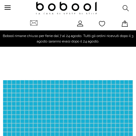
Bobool rimane chiuso per ferie dal 7 al 24 agosto. Tutti gli ordini ricevuti dopo il 3
agosto saranno evasi dopo il 24 agosto.