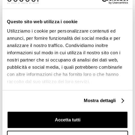
Prodotti simili
Questo sito web utilizza i cookie
-25%
Utilizziamo i cookie per personalizzare contenuti ed
annunci, per fornire funzionalità dei social media e per
analizzare il nostro traffico. Condividiamo inoltre
informazioni sul modo in cui utilizza il nostro sito con i
nostri partner che si occupano di analisi dei dati web,
pubblicità e social media, i quali potrebbero combinarle
con altre informazioni che ha fornito loro o che hanno
raccolto dal suo utilizzo dei loro servizi.
Fascia mosaico foglia oro
Mosaico di marmo in pezzi
Mostra dettagli
giallo 2x100 a mano,
irregolari, Mix Beige Grey
rilievo/liscio - Oro 20.06,
30x30 cm - Danubio, Boxer
Bisazza
Accetta tutti
Richiedi preventivo
€ 90,60/MQ