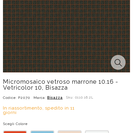
Micromosaico vetroso marrone 10.16 -
Vetricolor 10, Bisazza
Codice: P2070
Marca:
Bisazza
Sku: 0110.16.2L
In riassortimento, spedito in 11
giorni
Scegli Colore