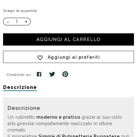
Scegli la quantità
-
+
AGGIUNGI AL CARRELLO
Aggiungi ai preferiti
Condividi su:
Descrizione
Descrizione
Un rubinetto
moderno e pratico
grazie al suo collo
alto girevole completamente realizzato in ottone
cromato.
Il miscelatore
Simple di Rubinetteria Bugnatese
può