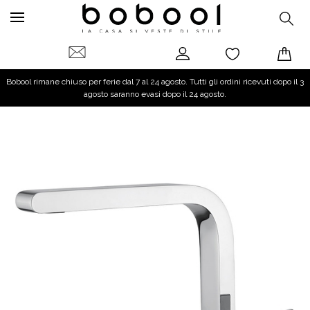
Bobool rimane chiuso per ferie dal 7 al 24 agosto. Tutti gli ordini ricevuti dopo il 3
agosto saranno evasi dopo il 24 agosto.