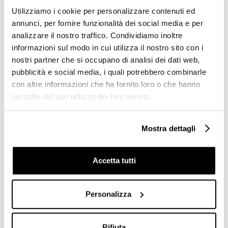
Utilizziamo i cookie per personalizzare contenuti ed
annunci, per fornire funzionalità dei social media e per
analizzare il nostro traffico. Condividiamo inoltre
informazioni sul modo in cui utilizza il nostro sito con i
nostri partner che si occupano di analisi dei dati web,
pubblicità e social media, i quali potrebbero combinarle
con altre informazioni che ha fornito loro o che hanno
Miscelatore lavabo con
Miscelatore Lavabo medio
scarico e flex Oxford
ZIP cromo Rubinetterie
raccolto dal suo utilizzo dei loro servizi.
Rubinetteria Bugnatese
Treemme
inox cr tradizionale
Mostra dettagli
€ 123,00
€ 169,90
€ 187,88
€ 283,04
Accetta tutti
-40%
Personalizza
Rifiuta