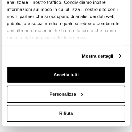
analizzare il nostro traffico. Condividiamo inoltre
56x48cm Aria Jaquar
retrò in ceramica bianca -
Bianco con fissaggi
Arcade, Simas
informazioni sul modo in cui utilizza il nostro sito con i
nostri partner che si occupano di analisi dei dati web,
pubblicità e social media, i quali potrebbero combinarle
€ 69,90
€ 155,00
€ 224,48
€ 311,10
con altre informazioni che ha fornito loro o che hanno
raccolto dal suo utilizzo dei loro servizi.
Mostra dettagli
Accetta tutti
Personalizza
Lavabo appoggio o incasso
Lavabo angolare sospeso
Rifiuta
moderno antracite opaco
stile classico bianco 54x54
66x38 cm - Baden Baden,
cm - Palladio, Sbordoni
Simas