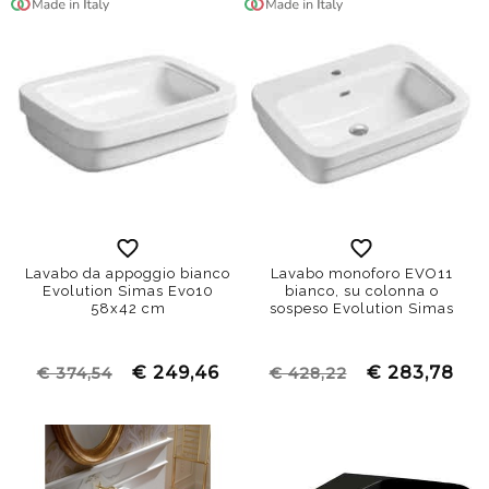
Lavabo da appoggio bianco
Lavabo monoforo EVO11
Evolution Simas Evo10
bianco, su colonna o
58x42 cm
sospeso Evolution Simas
€ 249,46
€ 283,78
€ 374,54
€ 428,22