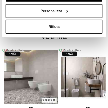
SANITARI
Personalizza
SCEGLI IL MADE IN ITALY
Rifiuta
Vetrina
-78%
-71%