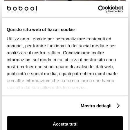
Questo sito web utilizza i cookie
Utilizziamo i cookie per personalizzare contenuti ed
annunci, per fornire funzionalità dei social media e per
analizzare il nostro traffico. Condividiamo inoltre
Promozione
informazioni sul modo in cui utilizza il nostro sito con i
nostri partner che si occupano di analisi dei dati web,
Vidrepur
pubblicità e social media, i quali potrebbero combinarle
con altre informazioni che ha fornito loro o che hanno
MOSAICI IN PROMOZIONE
raccolto dal suo utilizzo dei loro servizi.
Mostra dettagli
Accetta tutti