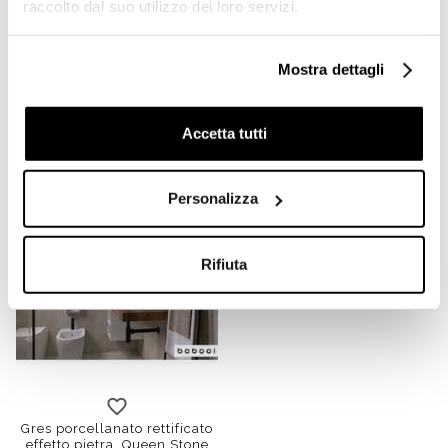
raccolto dal suo utilizzo dei loro servizi.
Gres porcellanato rettificato
Gres porcellanato rettificato
effetto pietra, Queen Stone
effetto pietra, Queen Stone
Mostra dettagli
Sabbia, 60x60 cm Cotto
Avorio 60x120 cm Cotto
Petrus
Petrus
Accetta tutti
€ 19,40/MQ
€ 28,40/MQ
Personalizza
-71%
Rifiuta
Gres porcellanato rettificato
effetto pietra, Queen Stone