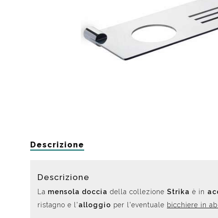
Da muro
Da Ap
Da Mu
Quadrate
Tonde
Descrizione
Descrizione
La
mensola doccia
della collezione
Strika
è in
ac
ristagno e l'
alloggio
per l'eventuale
bicchiere in ab