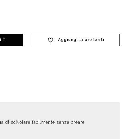
t doccia completi
Piantane da bagno
Diffusori con bastoncino
Aggiungi ai preferiti
LLO
a di scivolare facilmente senza creare