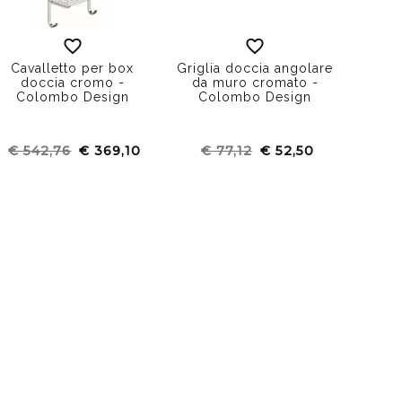
Cavalletto per box
Griglia doccia angolare
doccia cromo -
da muro cromato -
Colombo Design
Colombo Design
€ 542,76
€ 369,10
€ 77,12
€ 52,50