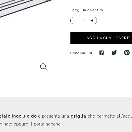
poggio
Distributori
Cassette di scarico
Soffioni speciali
Scegli la quantità
ro
Phon
Se
Idrogetti
Porta fazzoletti
-
+
Soffioni Renovation
AGGIUNGI AL CARRE
Condividi su:
ciaio inox lucido
e presenta una
griglia
che permette all'acqu
binato
oppure il
porta sapone
.