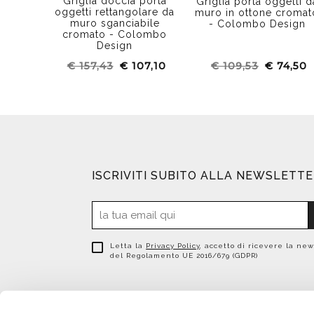
Griglia doccia porta
Griglia porta oggetti d
oggetti rettangolare da
muro in ottone cromat
muro sganciabile
- Colombo Design
cromato - Colombo
Design
€ 157,43
€ 107,10
€ 109,53
€ 74,50
ISCRIVITI SUBITO ALLA NEWSLETT
Letta la
Privacy Policy
, accetto di ricevere la new
del Regolamento UE 2016/679 (GDPR)