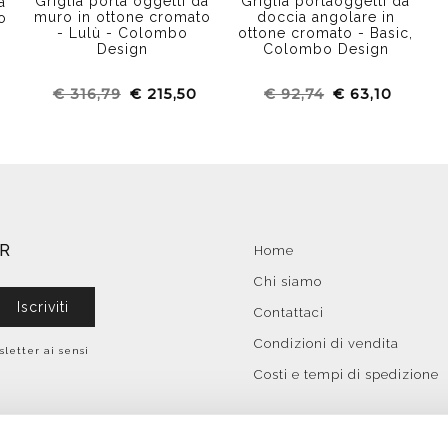
Griglia porta oggetti da
Griglia portaoggetti da
a
muro in ottone cromato
doccia angolare in
o
- Lulù - Colombo
ottone cromato - Basic,
Design
Colombo Design
€ 316,79
€ 215,50
€ 92,74
€ 63,10
ER
Home
Chi siamo
Iscriviti
Contattaci
Condizioni di vendita
sletter ai sensi
Costi e tempi di spedizione