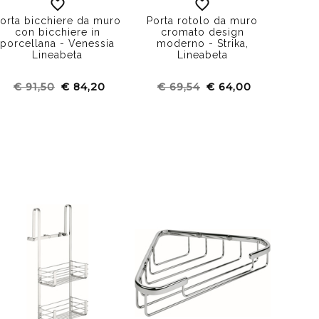
orta bicchiere da muro
Porta rotolo da muro
Porta 
con bicchiere in
cromato design
accia
porcellana - Venessia
moderno - Strika,
cm - 
Lineabeta
Lineabeta
€ 91,50
€ 84,20
€ 69,54
€ 64,00
€ 1