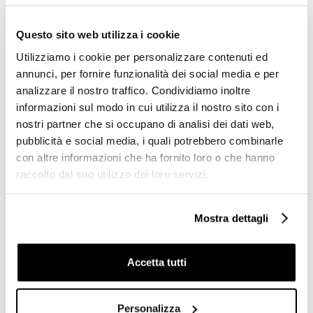
Questo sito web utilizza i cookie
-78%
-79%
Utilizziamo i cookie per personalizzare contenuti ed
annunci, per fornire funzionalità dei social media e per
analizzare il nostro traffico. Condividiamo inoltre
informazioni sul modo in cui utilizza il nostro sito con i
nostri partner che si occupano di analisi dei dati web,
pubblicità e social media, i quali potrebbero combinarle
con altre informazioni che ha fornito loro o che hanno
raccolto dal suo utilizzo dei loro servizi.
Cementine gres
Gres porcellanato 20x20
porcellanato decorato
effetto cementina Vintage
Mostra dettagli
beige di seconda scelta,
Grey 16 sp 8,5mm - Boxer
Reverie Decor 11, 20x20 -
Unicom Starker
Accetta tutti
€ 9,90/MQ
€ 19,91/MQ
Personalizza