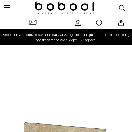
Bobool rimane chiuso per ferie dal 7 al 24 agosto. Tutti gli ordini ricevuti dopo il 3
agosto saranno evasi dopo il 24 agosto.