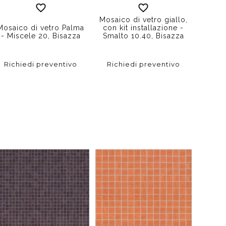
Mosaico di vetro giallo,
Mosa
Mosaico di vetro Palma
con kit installazione -
vet
- Miscele 20, Bisazza
Smalto 10.40, Bisazza
Ge
Richiedi preventivo
Richiedi preventivo
Rich