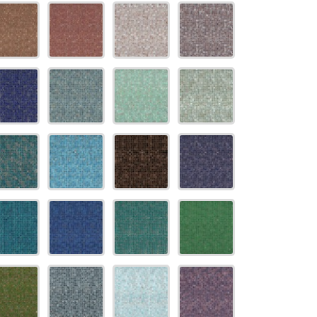
t doccia completi
Piantane da bagno
Diffusori con bastoncino