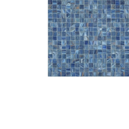
Da muro
Da Ap
Da Mu
Quadrate
Tonde