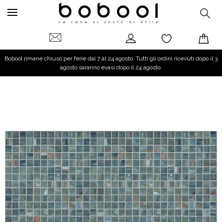
Bobool rimane chiuso per ferie dal 7 al 24 agosto. Tutti gli ordini ricevuti dopo il 3
agosto saranno evasi dopo il 24 agosto.