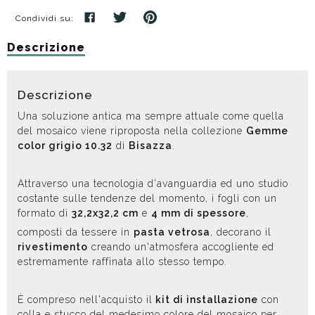
Condividi su:
Descrizione
Descrizione
Una soluzione antica ma sempre attuale come quella
del mosaico viene riproposta nella collezione
Gemme
color grigio 10.32
di
Bisazza
.
Attraverso una tecnologia d'avanguardia ed uno studio
costante sulle tendenze del momento, i fogli con un
formato di
32,2x32,2 cm
e
4 mm di spessore
,
composti da tessere in
pasta vetrosa
, decorano il
rivestimento
creando un'atmosfera accogliente ed
estremamente raffinata allo stesso tempo.
È compreso nell'acquisto il
kit di installazione
con
colla e stucco del medesimo colore del mosaico per