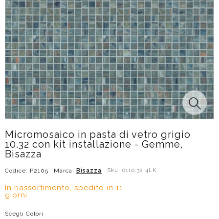
Micromosaico in pasta di vetro grigio
10.32 con kit installazione - Gemme,
Bisazza
Codice: P2105
Marca:
Bisazza
Sku: 0110.32.4LK
In riassortimento, spedito in 11
giorni
Scegli Colori