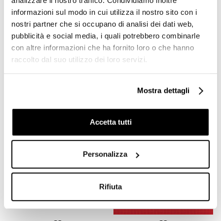
analizzare il nostro traffico. Condividiamo inoltre
Micromosaico vetroso azzurro
10.05 kit installazione Vetricolor 10,
Micromosaico vetroso blu 10.6
informazioni sul modo in cui utilizza il nostro sito con i
Bisazza
Vetricolor 10, Bisazza
nostri partner che si occupano di analisi dei dati web,
pubblicità e social media, i quali potrebbero combinarle
Richiedi preventivo
Richiedi preventivo
con altre informazioni che ha fornito loro o che hanno
raccolto dal suo utilizzo dei loro servizi.
Prodotti simili
Mostra dettagli
Accetta tutti
Personalizza
Rifiuta